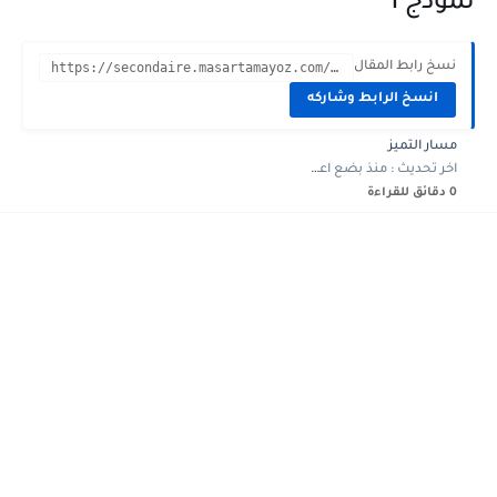
نموذج 1
نسخ رابط المقال
https://secondaire.masartamayoz.com/2024/04/devoir-controle-3-physique-3eme-annee-technique-1.html?m=1
انسخ الرابط وشاركه
مسار التميز
اخر تحديث :
منذ بضع اعوام
0 دقائق للقراءة