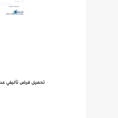
تحميل فرض تأليفي عدد 3 فيزياء اولى ثانوي الثلاثي ال