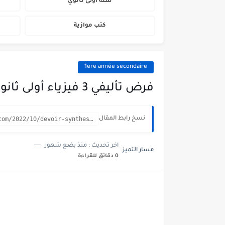
سنة أولى ثانوي
كتب موازية
1ere année secondaire
فرض تأليفي 3 فيزياء أولى ثانوي / نموذج 19
نسخ رابط المقال
https://secondaire.masartamayoz.com/2022/10/devoir-synthese-3-Physique-1ere-annee-19.html
اخر تحديث :
منذ بضع شهور
مسار التميز
0 دقائق للقراءة