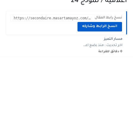
اعلامية / نموذج 24
نسخ رابط المقال
https://secondaire.masartamayoz.com/2023/12/devoir-synthese-2-Math-2eme-annee-informatique-24.html?m=1
انسخ الرابط وشاركه
مسار التميز
اخر تحديث :
منذ بضع اعوام
0 دقائق للقراءة