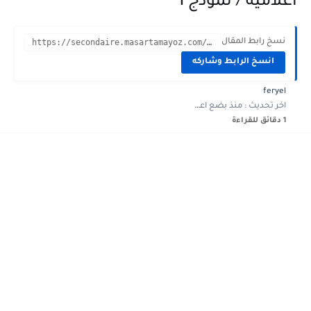
اعلامية / نموذج 1
نسخ رابط المقال
https://secondaire.masartamayoz.com/2023/04/devoir-controle-3-technologie-2eme-informatique-1.html?m=1
انسخ الرابط وشاركه
feryel
اخر تحديث :
منذ بضع اعوام
1 دقائق للقراءة