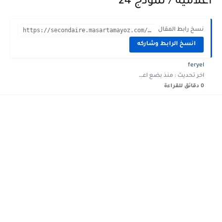
اعلامية / نموذج 24
نسخ رابط المقال
https://secondaire.masartamayoz.com/2023/03/devoir-controle-5-Math-2eme-annee-informatique-24.html?m=1
انسخ الرابط وشاركه
feryel
اخر تحديث :
منذ بضع اعوام
0 دقائق للقراءة