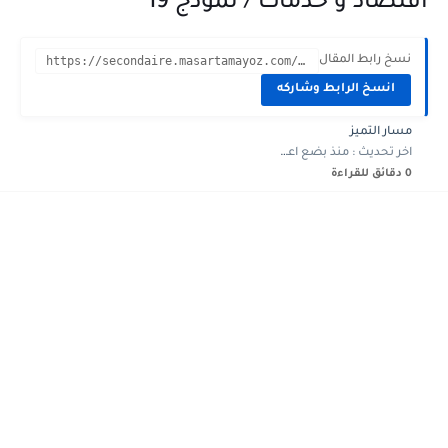
اقتصاد و خدمات / نموذج 19
نسخ رابط المقال
https://secondaire.masartamayoz.com/2024/05/devoir-controle-3-Math-3eme-annee-economie-gestion-19.html?m=1
انسخ الرابط وشاركه
مسار التميز
اخر تحديث :
منذ بضع اعوام
0 دقائق للقراءة