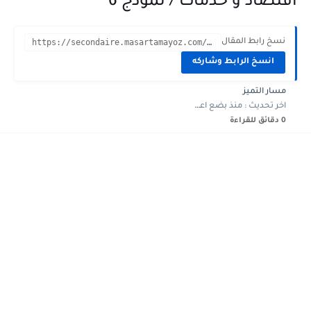
اقتصاد و خدمات / نموذج 6
نسخ رابط المقال
https://secondaire.masartamayoz.com/2024/01/devoir-controle-2-informatique-2eme-annee-economie-gestion-6.html?m=1
انسخ الرابط وشاركه
مسار التميز
اخر تحديث :
منذ بضع اعوام
0 دقائق للقراءة