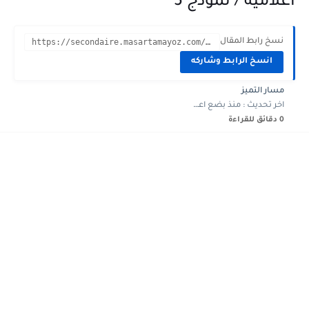
اعلامية / نموذج 5
نسخ رابط المقال
https://secondaire.masartamayoz.com/2023/12/devoir-controle-4-Math-2eme-annee-informatique-5.html?m=1
انسخ الرابط وشاركه
مسار التميز
اخر تحديث :
منذ بضع اعوام
0 دقائق للقراءة