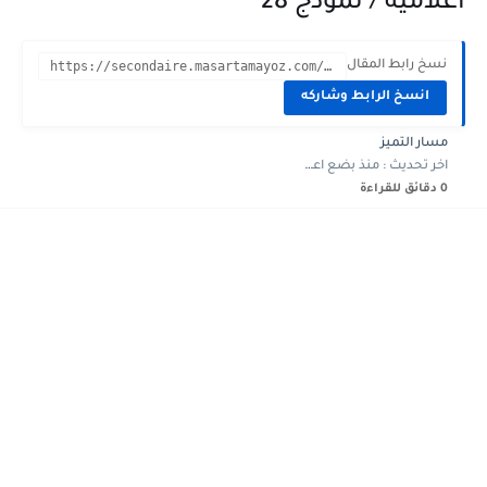
اعلامية / نموذج 28
نسخ رابط المقال
https://secondaire.masartamayoz.com/2023/12/devoir-controle-3-Math-2eme-annee-informatique-28.html?m=1
انسخ الرابط وشاركه
مسار التميز
اخر تحديث :
منذ بضع اعوام
0 دقائق للقراءة