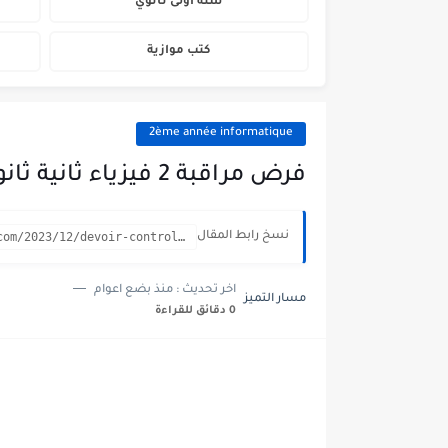
سنة أولى ثانوي
كتب موازية
2ème année informatique
فرض مراقبة 2 فيزياء ثانية ثانوي اعلامية / نموذج 7
نسخ رابط المقال
https://secondaire.masartamayoz.com/2023/12/devoir-controle-2-physique-2eme-annee-informatique-7.html
اخر تحديث :
منذ بضع اعوام
مسار التميز
0 دقائق للقراءة