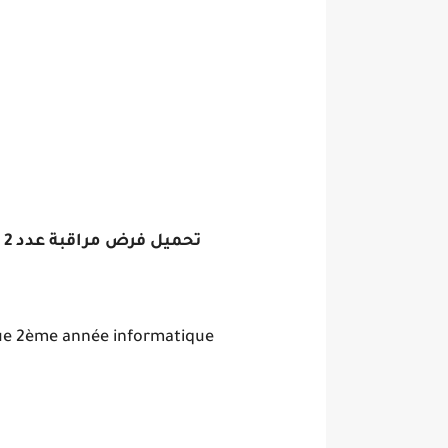
تحميل فرض مراقبة عدد 2 فيزياء ثانية ثانوي اعلامية الثلاثي الثاني
que 2ème année informatique