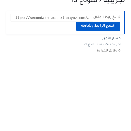
تجريبية / نموذج 15
نسخ رابط المقال
https://secondaire.masartamayoz.com/2023/09/devoir-controle-1-physique-3eme-annee-sciences-15.html?m=1
انسخ الرابط وشاركه
مسار التميز
اخر تحديث :
منذ بضع اعوام
0 دقائق للقراءة