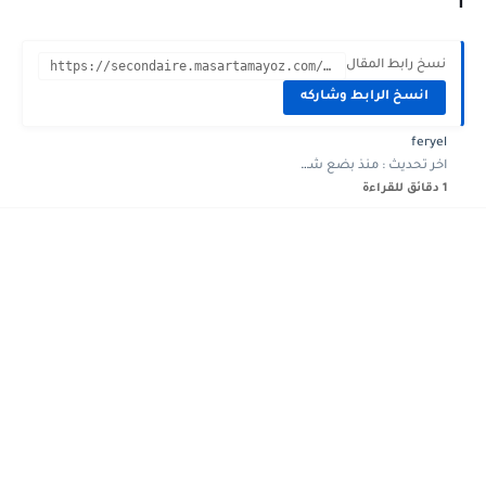
1
نسخ رابط المقال
https://secondaire.masartamayoz.com/2023/01/devoir-controle-2-histoire-1ere-annee-1-.html?m=1
انسخ الرابط وشاركه
feryel
اخر تحديث :
منذ بضع شهور
1 دقائق للقراءة