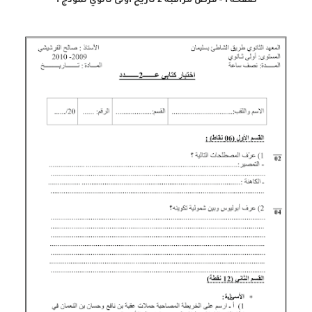
صفحة 1 - فرض مراقبة 2 تاريخ أولى ثانوي نموذج 1