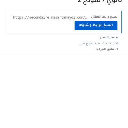
ثانوي / نموذج 2
نسخ رابط المقال
https://secondaire.masartamayoz.com/2022/11/devoir-controle-1-maqal-adabi-1ere-annee-2.html?m=1
انسخ الرابط وشاركه
مسار التميز
اخر تحديث :
منذ بضع شهور
1 دقائق للقراءة